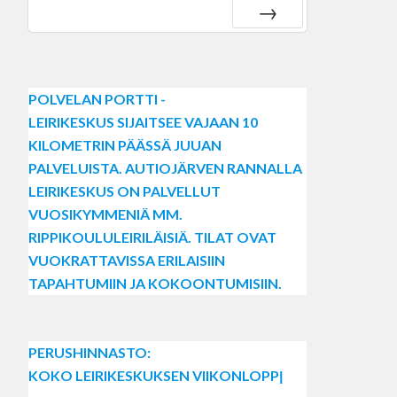
Next
POLVELAN PORTTI -
LEIRIKESKUS
SIJAITSEE VAJAAN 10
KILOMETRIN PÄÄSSÄ JUUAN
PALVELUISTA. AUTIOJÄRVEN RANNALLA
LEIRIKESKUS ON PALVELLUT
VUOSIKYMMENIÄ MM.
RIPPIKOULULEIRILÄISIÄ.
TILAT OVAT
VUOKRATTAVISSA ERILAISIIN
TAPAHTUMIIN JA KOKOONTUMISIIN.
P
E
R
U
S
H
I
N
N
A
S
T
O
:
K
O
K
O
L
E
I
R
I
K
E
S
K
U
K
S
E
N
V
I
I
K
O
N
L
O
P
P
U