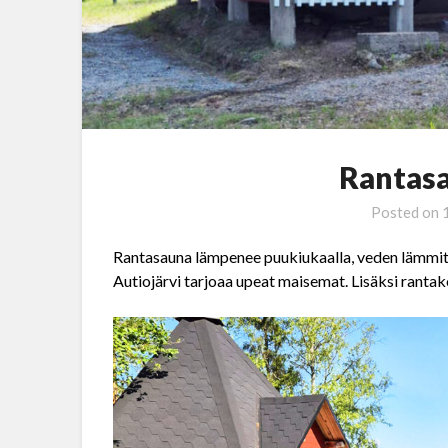
Rantasa
Posted on
Rantasauna lämpenee puukiukaalla, veden lämmitt
Autiojärvi tarjoaa upeat maisemat. Lisäksi rantakod