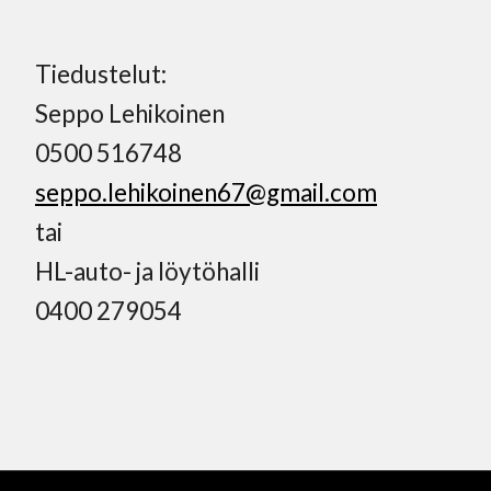
Tiedustelut:
Seppo Lehikoinen
0500 516748
seppo.lehikoinen67@gmail.com
tai
HL-auto- ja löytöhalli
0400 279054