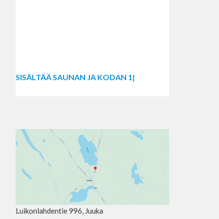
1
0
0
0
E
S
I
S
Ä
L
T
Ä
Ä
S
A
U
N
A
N
J
A
K
O
D
A
N
1
5
0
E
.
P
A
L
Luikonlahdentie 996, Juuka