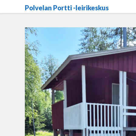
Skip
Polvelan Portti -leirikeskus
to
content