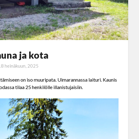
una ja kota
18 heinäkuun, 2025
ämiseen on iso muuripata. Uimarannassa laituri. Kaunis
assa tilaa 25 henkilölle illanistujaisiin.