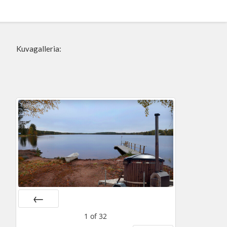
Kuvagalleria:
Prev
1
of
32